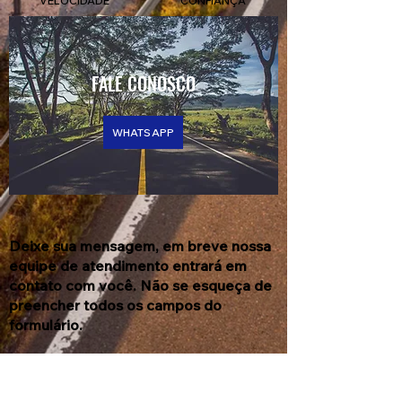
VELOCIDADE
CONFIANÇA
FALE CONOSCO
WHATSAPP
Deixe sua mensagem, em breve nossa
equipe de atendimento entrará em
contato com você. Não se esqueça de
preencher todos os campos do
formulário.