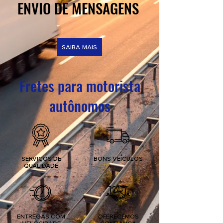
ENVIO DE MENSAGENS
SAIBA MAIS
Fretes para motorista
autônomos
SERVIÇOS DE
BONS VEÍCULOS
QUALIDADE
ENTREGAS COM
OFERECEMOS